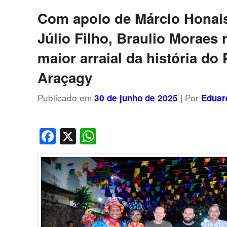
Com apoio de Márcio Honais
Júlio Filho, Braulio Moraes r
maior arraial da história do
Araçagy
Publicado em
| Por
30 de junho de 2025
Eduar
Facebook
X
WhatsApp