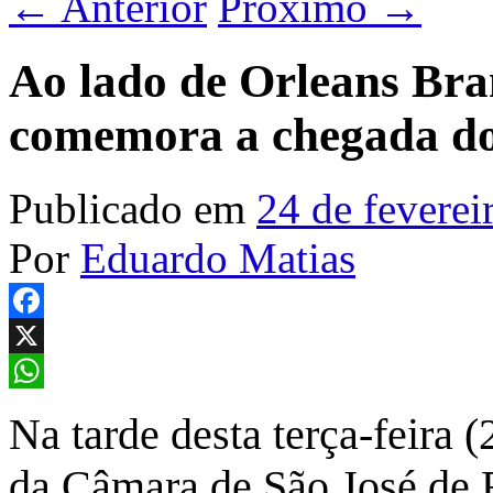
←
Anterior
Próximo
→
Ao lado de Orleans Br
comemora a chegada do 
Publicado em
24 de feverei
Por
Eduardo Matias
Facebook
X
WhatsApp
Na tarde desta terça-feira 
da Câmara de São José de R