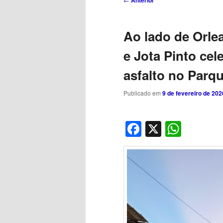
Anterior
de
posts
Ao lado de Orle
e Jota Pinto ce
asfalto no Parq
Publicado em
9 de fevereiro de 202
Facebook
X
What