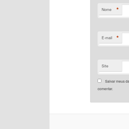
*
Nome
*
E-mail
Site
Salvar meus da
comentar.