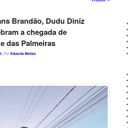
Próximo
ans Brandão, Dudu Diniz
lebram a chegada de
ue das Palmeiras
6
| Por
Eduardo Matias
sApp