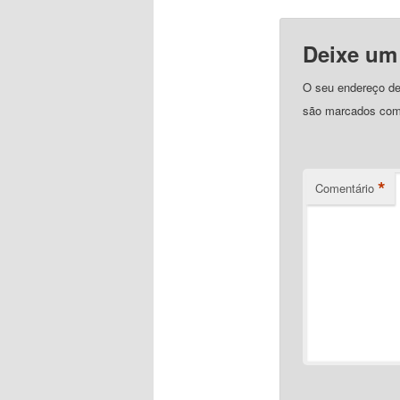
Deixe um
O seu endereço de 
são marcados co
*
Comentário