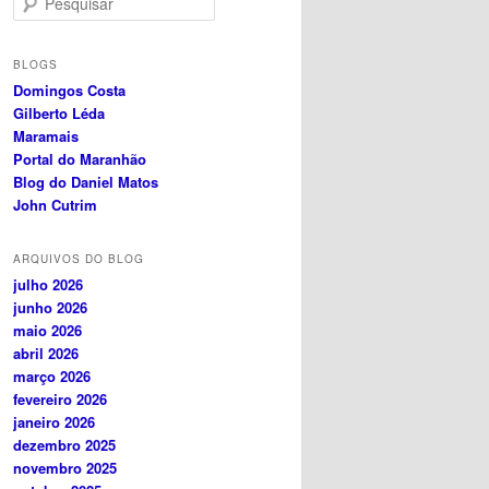
e
s
q
BLOGS
u
Domingos Costa
i
Gilberto Léda
s
Maramais
a
Portal do Maranhão
r
Blog do Daniel Matos
John Cutrim
ARQUIVOS DO BLOG
julho 2026
junho 2026
maio 2026
abril 2026
março 2026
fevereiro 2026
janeiro 2026
dezembro 2025
novembro 2025