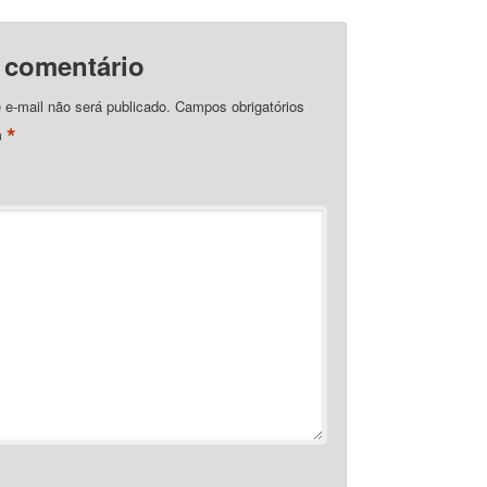
 comentário
e-mail não será publicado.
Campos obrigatórios
*
m