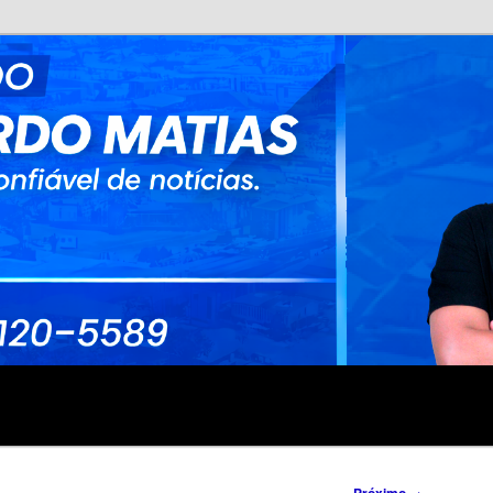
no
rdo Matias
→