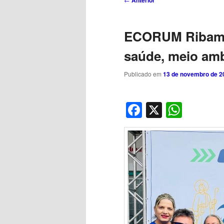
Anterior
de
posts
ECORUM Ribamar
saúde, meio amb
Publicado em
13 de novembro de 2
Facebook
X
What