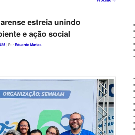
Próximo
ense estreia unindo
iente e ação social
025
| Por
Eduardo Matias
sApp