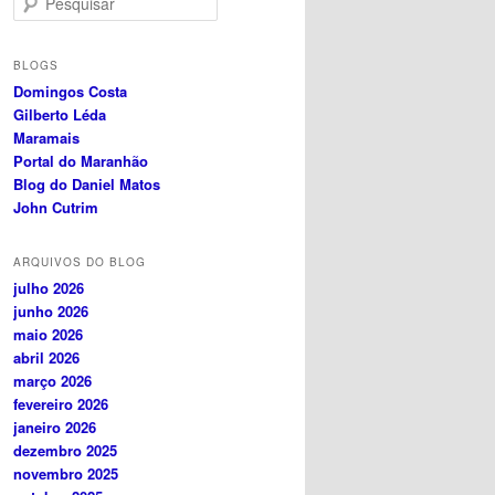
e
s
q
BLOGS
u
Domingos Costa
i
Gilberto Léda
s
Maramais
a
Portal do Maranhão
r
Blog do Daniel Matos
John Cutrim
ARQUIVOS DO BLOG
julho 2026
junho 2026
maio 2026
abril 2026
março 2026
fevereiro 2026
janeiro 2026
dezembro 2025
novembro 2025