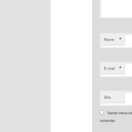
*
Nome
*
E-mail
Site
Salvar meus da
comentar.