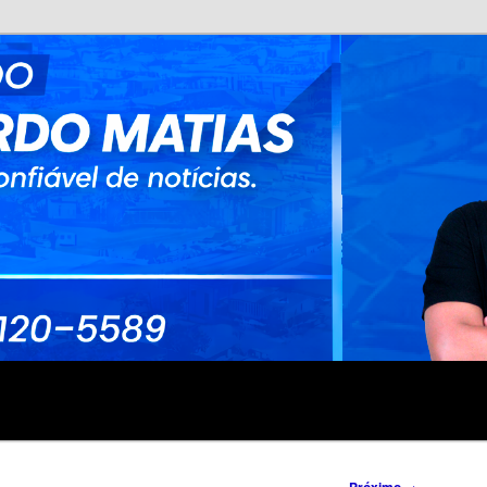
no
rdo Matias
→