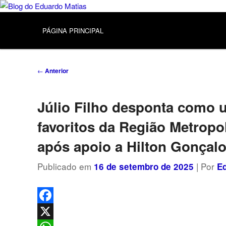
Pular
Política, curiosidades e cotidiano
para
Menu
o
principal
Blog do Eduardo Matias
PÁGINA PRINCIPAL
conteúdo
principal
Navegação
←
Anterior
de
posts
Júlio Filho desponta como 
favoritos da Região Metropo
após apoio a Hilton Gonçal
Publicado em
| Por
16 de setembro de 2025
E
Facebook