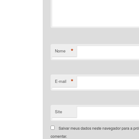
*
Nome
*
E-mail
Site
Salvar meus dados neste navegador para a pr
comentar.