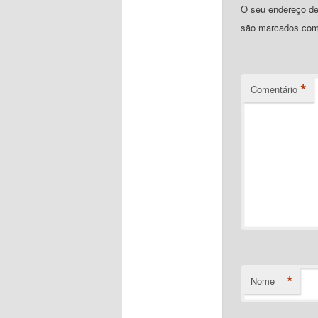
O seu endereço de 
são marcados co
*
Comentário
*
Nome