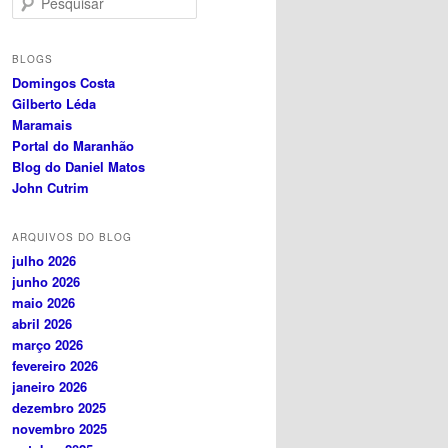
e
s
q
BLOGS
u
Domingos Costa
i
Gilberto Léda
s
Maramais
a
Portal do Maranhão
r
Blog do Daniel Matos
John Cutrim
ARQUIVOS DO BLOG
julho 2026
junho 2026
maio 2026
abril 2026
março 2026
fevereiro 2026
janeiro 2026
dezembro 2025
novembro 2025