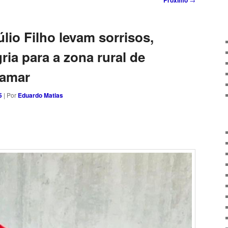
Próximo
úlio Filho levam sorrisos,
ria para a zona rural de
bamar
5
| Por
Eduardo Matias
sApp