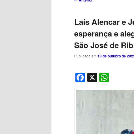
Anterior
de
posts
Laís Alencar e J
esperança e aleg
São José de Ri
Publicado em
18 de outubro de 202
Facebook
X
What