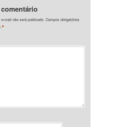
 comentário
e-mail não será publicado.
Campos obrigatórios
*
m