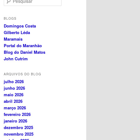
e
s
q
BLOGS
u
Domingos Costa
i
Gilberto Léda
s
Maramais
a
Portal do Maranhão
r
Blog do Daniel Matos
John Cutrim
ARQUIVOS DO BLOG
julho 2026
junho 2026
maio 2026
abril 2026
março 2026
fevereiro 2026
janeiro 2026
dezembro 2025
novembro 2025