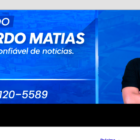
no
rdo Matias
→