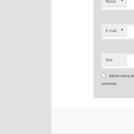
*
Nome
*
E-mail
Site
Salvar meus da
comentar.