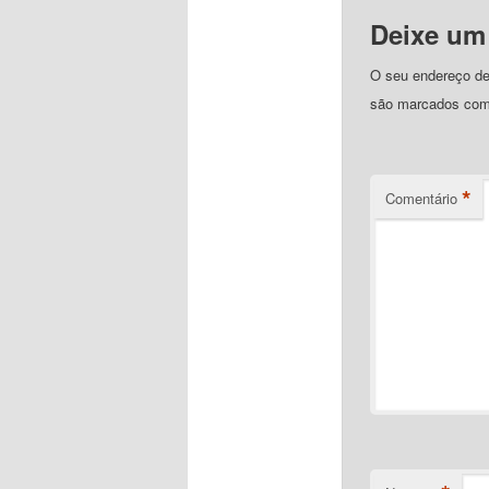
Deixe um
O seu endereço de 
são marcados co
*
Comentário