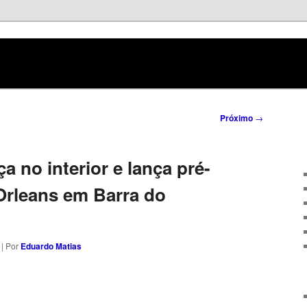
no
rdo Matias
Próximo
→
 no interior e lança pré-
Orleans em Barra do
| Por
Eduardo Matias
sApp