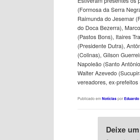
Estiveram presentes os p
(Formosa da Serra Negra
Raimunda do Jesemar (F
do Doca Bezerra), Marco
(Pastos Bons), Itaires T
(Presidente Dutra), Antô
(Colinas), Gilson Guerreir
Napoleão (Santo Antônio
Walter Azevedo (Sucupira
vereadores, ex-prefeitos
Publicado em
Notícias
por
Eduardo 
Deixe um