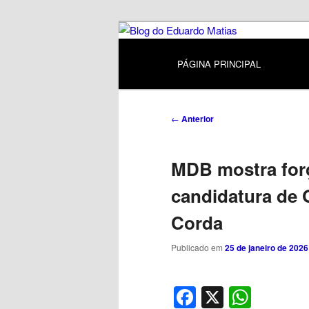
Pular
Política, curiosidades e cotidia
para
Menu
o
principal
Blog do Edua
PÁGINA PRINCIPAL
conteúdo
principal
Navegação
←
Anterior
de
posts
MDB mostra força
candidatura de 
Corda
Publicado em
25 de janeiro de 2026
Facebook
X
What