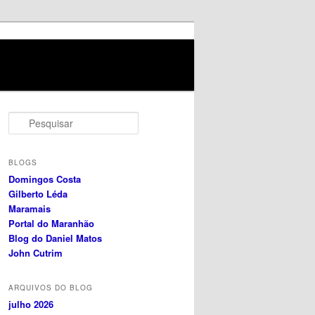
P
e
s
q
BLOGS
u
Domingos Costa
i
Gilberto Léda
s
Maramais
a
Portal do Maranhão
r
Blog do Daniel Matos
John Cutrim
ARQUIVOS DO BLOG
julho 2026