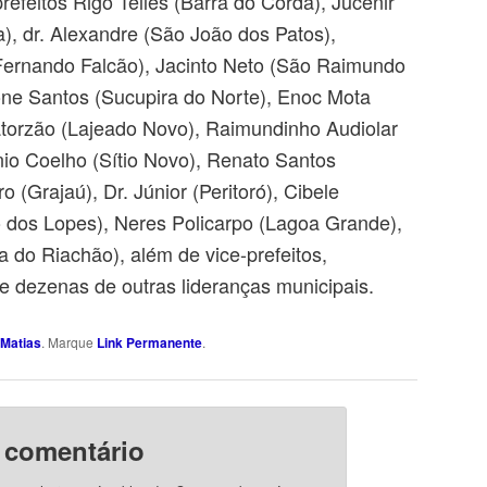
refeitos Rigo Telles (Barra do Corda), Jucenir
), dr. Alexandre (São João dos Patos),
ernando Falcão), Jacinto Neto (São Raimundo
ne Santos (Sucupira do Norte), Enoc Mota
ratorzão (Lajeado Novo), Raimundinho Audiolar
nio Coelho (Sítio Novo), Renato Santos
o (Grajaú), Dr. Júnior (Peritoró), Cibele
 dos Lopes), Neres Policarpo (Lagoa Grande),
 do Riachão), além de vice-prefeitos,
 e dezenas de outras lideranças municipais.
Matias
. Marque
Link Permanente
.
 comentário