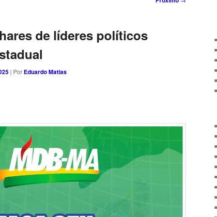
Próximo
ares de líderes políticos
stadual
025
| Por
Eduardo Matias
sApp