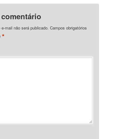
 comentário
e-mail não será publicado.
Campos obrigatórios
*
m