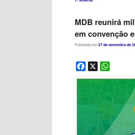
Anterior
de
posts
MDB reunirá milh
em convenção e
Publicado em
27 de novembro de 2
Facebook
X
What