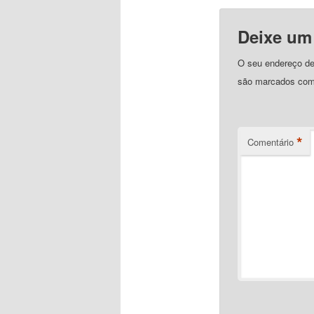
Deixe um
O seu endereço de 
são marcados co
*
Comentário