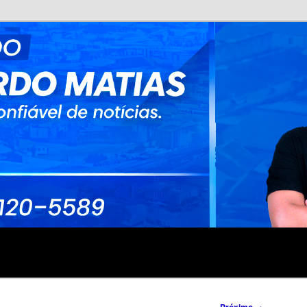
no
rdo Matias
→