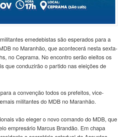
 militantes emedebistas são esperados para a
MDB no Maranhão, que acontecerá nesta sexta-
17hs, no Ceprama. No encontro serão eleitos os
is que conduzirão o partido nas eleições de
ara a convenção todos os prefeitos, vice-
 demais militantes do MDB no Maranhão.
cionais vão eleger o novo comando do MDB, que
pelo empresário Marcus Brandão. Em chapa
presidente o secretário estadual de Assuntos