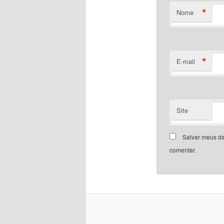
*
Nome
*
E-mail
Site
Salvar meus da
comentar.