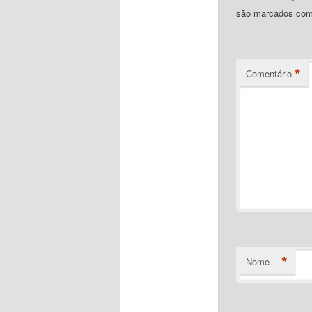
são marcados co
*
Comentário
*
Nome