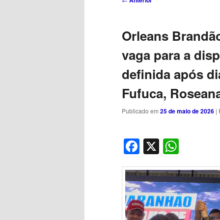
Anterior
de
posts
Orleans Brandã
vaga para a dis
definida após d
Fufuca, Roseana
Publicado em
25 de maio de 2026
|
Facebook
X
What