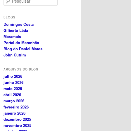
e
s
q
BLOGS
u
Domingos Costa
i
Gilberto Léda
s
Maramais
a
Portal do Maranhão
r
Blog do Daniel Matos
John Cutrim
ARQUIVOS DO BLOG
julho 2026
junho 2026
maio 2026
abril 2026
março 2026
fevereiro 2026
janeiro 2026
dezembro 2025
novembro 2025