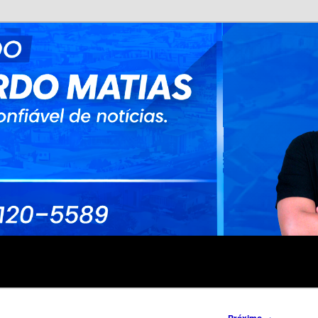
no
rdo Matias
→