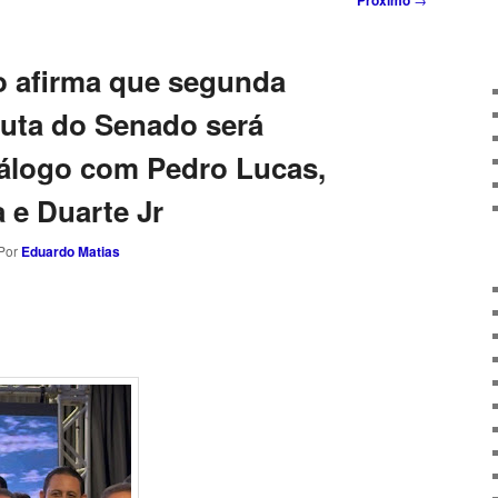
Próximo
o afirma que segunda
puta do Senado será
iálogo com Pedro Lucas,
 e Duarte Jr
 Por
Eduardo Matias
sApp