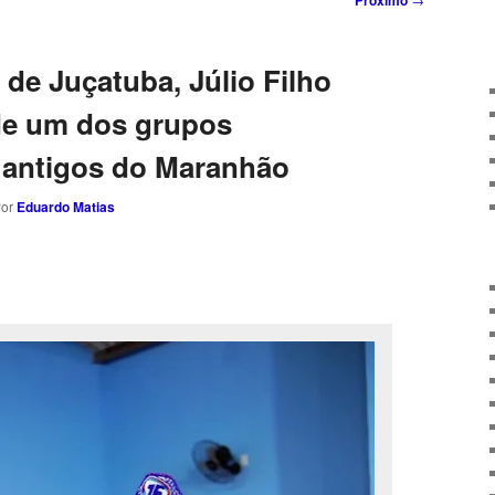
Próximo
de Juçatuba, Júlio Filho
de um dos grupos
s antigos do Maranhão
Por
Eduardo Matias
sApp