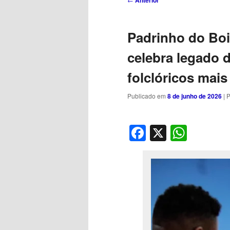
Anterior
de
posts
Padrinho do Boi 
celebra legado 
folclóricos mai
Publicado em
8 de junho de 2026
| 
Facebook
X
What