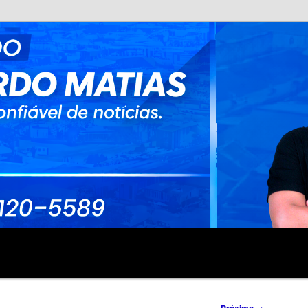
no
rdo Matias
→