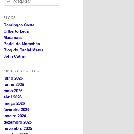
e
s
q
BLOGS
u
Domingos Costa
i
Gilberto Léda
s
Maramais
a
Portal do Maranhão
r
Blog do Daniel Matos
John Cutrim
ARQUIVOS DO BLOG
julho 2026
junho 2026
maio 2026
abril 2026
março 2026
fevereiro 2026
janeiro 2026
dezembro 2025
novembro 2025