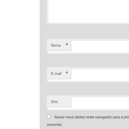
*
Nome
*
E-mail
Site
Salvar meus dados neste navegador para a pr
comentar.