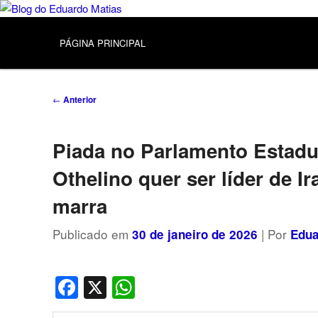
Pular
Política, curiosidades e cotidiano
para
Menu
o
principal
Blog do Eduardo Matias
PÁGINA PRINCIPAL
conteúdo
principal
Navegação
←
Anterior
de
posts
Piada no Parlamento Estadu
Othelino quer ser líder de I
marra
Publicado em
| Por
30 de janeiro de 2026
Edua
Facebook
X
WhatsApp