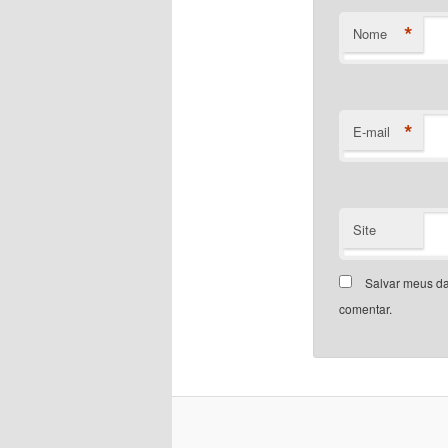
*
Nome
*
E-mail
Site
Salvar meus da
comentar.