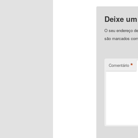
Deixe um
O seu endereço de 
são marcados co
*
Comentário