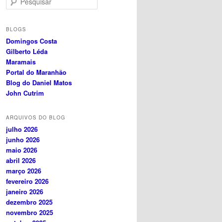
e
s
q
BLOGS
u
Domingos Costa
i
Gilberto Léda
s
Maramais
a
Portal do Maranhão
r
Blog do Daniel Matos
John Cutrim
ARQUIVOS DO BLOG
julho 2026
junho 2026
maio 2026
abril 2026
março 2026
fevereiro 2026
janeiro 2026
dezembro 2025
novembro 2025