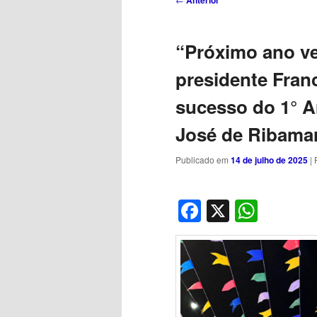
Anterior
de
posts
“Próximo ano ve
presidente Fran
sucesso do 1° A
José de Ribama
Publicado em
14 de julho de 2025
| 
Facebook
X
What