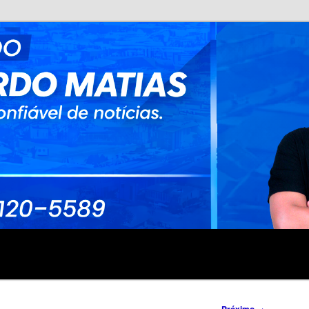
no
rdo Matias
→