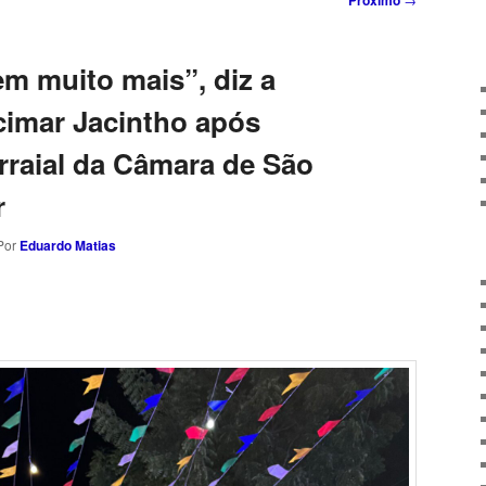
Próximo
m muito mais”, diz a
cimar Jacintho após
rraial da Câmara de São
r
Por
Eduardo Matias
sApp