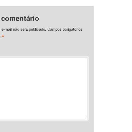
 comentário
e-mail não será publicado.
Campos obrigatórios
*
m