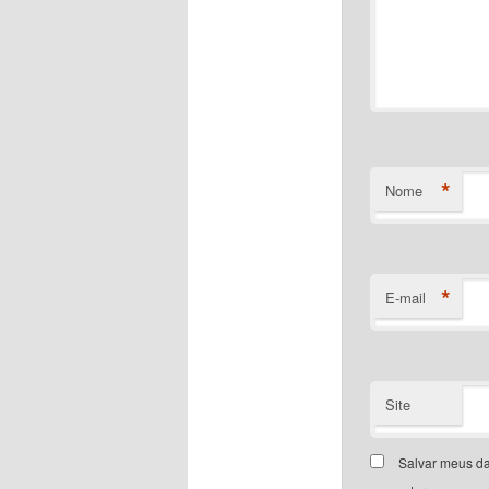
*
Nome
*
E-mail
Site
Salvar meus da