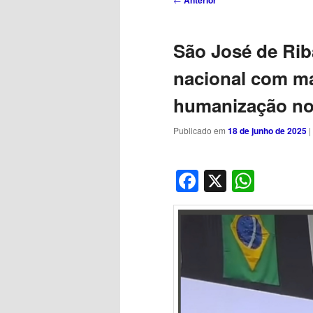
Anterior
de
posts
São José de Rib
nacional com ma
humanização n
Publicado em
18 de junho de 2025
|
Facebook
X
What