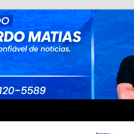
no
rdo Matias
→