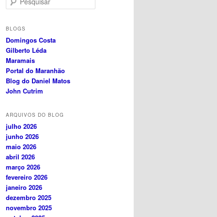
e
s
q
BLOGS
u
Domingos Costa
i
Gilberto Léda
s
Maramais
a
Portal do Maranhão
r
Blog do Daniel Matos
John Cutrim
ARQUIVOS DO BLOG
julho 2026
junho 2026
maio 2026
abril 2026
março 2026
fevereiro 2026
janeiro 2026
dezembro 2025
novembro 2025