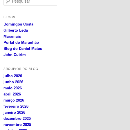
e
s
q
BLOGS
u
Domingos Costa
i
Gilberto Léda
s
Maramais
a
Portal do Maranhão
r
Blog do Daniel Matos
John Cutrim
ARQUIVOS DO BLOG
julho 2026
junho 2026
maio 2026
abril 2026
março 2026
fevereiro 2026
janeiro 2026
dezembro 2025
novembro 2025