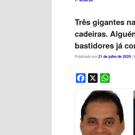
Anterior
de
posts
Três gigantes na
cadeiras. Alguém
bastidores já c
Publicado em
21 de julho de 2025
| 
Facebook
X
What