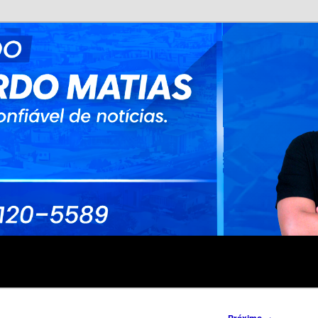
no
rdo Matias
→