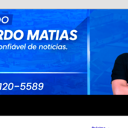
no
rdo Matias
→