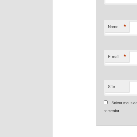
*
Nome
*
E-mail
Site
Salvar meus da
comentar.