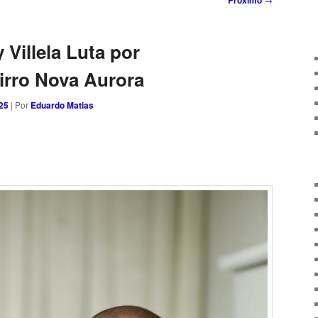
Próximo
Villela Luta por
irro Nova Aurora
025
| Por
Eduardo Matias
sApp