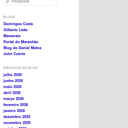
e
s
q
BLOGS
u
Domingos Costa
i
Gilberto Léda
s
Maramais
a
Portal do Maranhão
r
Blog do Daniel Matos
John Cutrim
ARQUIVOS DO BLOG
julho 2026
junho 2026
maio 2026
abril 2026
março 2026
fevereiro 2026
janeiro 2026
dezembro 2025
novembro 2025