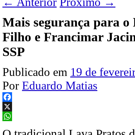
←
Anterior
Próximo
→
Mais segurança para o 
Filho e Francimar Jacin
SSP
Publicado em
19 de feverei
Por
Eduardo Matias
Facebook
X
WhatsApp
O tradicional Lava Pratos 